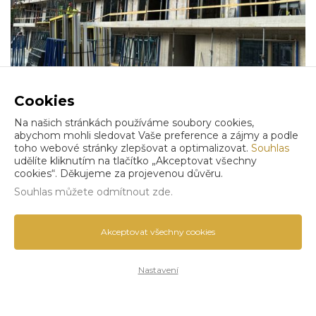
Srpen 2023
Cookies
Na našich stránkách používáme soubory cookies,
abychom mohli sledovat Vaše preference a zájmy a podle
toho webové stránky zlepšovat a optimalizovat.
Souhlas
udělíte kliknutím na tlačítko „Akceptovat všechny
cookies“. Děkujeme za projevenou důvěru.
Souhlas můžete
odmítnout zde
.
Akceptovat všechny cookies
Září 2023
Nastavení