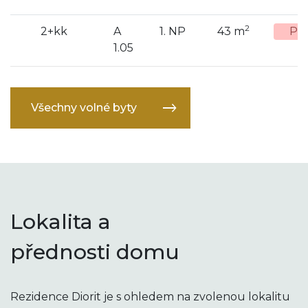
2
2+kk
A
1. NP
43 m
Pr
1.05
Všechny volné byty
Lokalita a
přednosti domu
Rezidence Diorit je s ohledem na zvolenou lokalitu