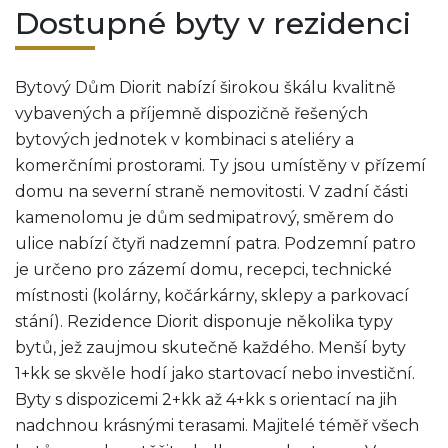
Dostupné byty v rezidenci
Bytový Dům Diorit nabízí širokou škálu kvalitně
vybavených a příjemně dispozičně řešených
bytových jednotek v kombinaci s ateliéry a
komerčními prostorami. Ty jsou umístěny v přízemí
domu na severní straně nemovitosti. V zadní části
kamenolomu je dům sedmipatrový, směrem do
ulice nabízí čtyři nadzemní patra. Podzemní patro
je určeno pro zázemí domu, recepci, technické
místnosti (kolárny, kočárkárny, sklepy a parkovací
stání). Rezidence Diorit disponuje několika typy
bytů, jež zaujmou skutečně každého. Menší byty
1+kk se skvěle hodí jako startovací nebo investiční.
Byty s dispozicemi 2+kk až 4+kk s orientací na jih
nadchnou krásnými terasami. Majitelé téměř všech