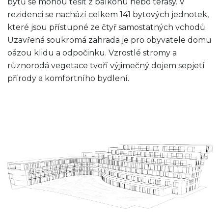
bytů se mohou těšit z balkonu nebo terasy. V
rezidenci se nachází celkem 141 bytových jednotek,
které jsou přístupné ze čtyř samostatných vchodů.
Uzavřená soukromá zahrada je pro obyvatele domu
oázou klidu a odpočinku. Vzrostlé stromy a
různorodá vegetace tvoří výjimečný dojem sepjetí
přírody a komfortního bydlení.